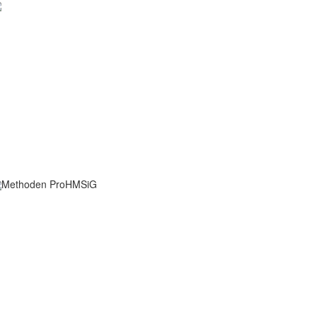
Ingenieurgesellschaft
ür
Automobiltechnik
mbH
Methoden ProHMSiG: