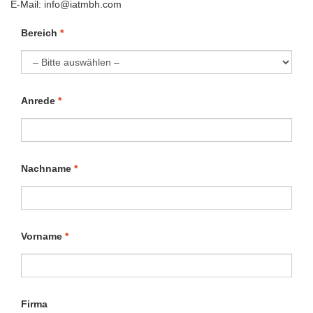
E-Mail: info@iatmbh.com
Bereich
*
Bitte
Anrede
*
lassen
Sie
dieses
Feld
Bitte
leer.
Nachname
*
lassen
Sie
dieses
Feld
Bitte
leer.
Vorname
*
lassen
Sie
dieses
Feld
Bitte
leer.
Firma
lassen