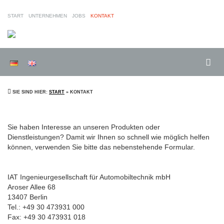
START
UNTERNEHMEN
JOBS
KONTAKT
INGENIEURGESELLSCH
FÜR
AUTOMOBILTECHNIK
MBH
SIE SIND HIER:
START
» KONTAKT
Sie haben Interesse an unseren Produkten oder
Dienstleistungen? Damit wir Ihnen so schnell wie möglich helfen
können, verwenden Sie bitte das nebenstehende Formular.
IAT Ingenieurgesellschaft für Automobiltechnik mbH
Aroser Allee 68
13407 Berlin
Tel.: +49 30 473931 000
Fax: +49 30 473931 018