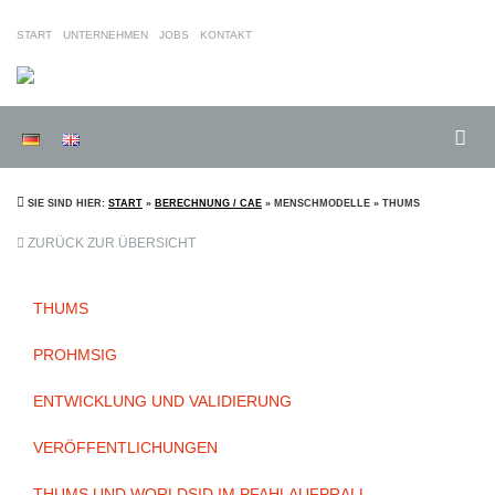
START
UNTERNEHMEN
JOBS
KONTAKT
INGENIEURGESELLSCH
FÜR
AUTOMOBILTECHNIK
MBH
SIE SIND HIER:
START
»
BERECHNUNG / CAE
» MENSCHMODELLE » THUMS
ZURÜCK ZUR ÜBERSICHT
THUMS
PROHMSIG
ENTWICKLUNG UND VALIDIERUNG
VERÖFFENTLICHUNGEN
THUMS UND WORLDSID IM PFAHLAUFPRALL